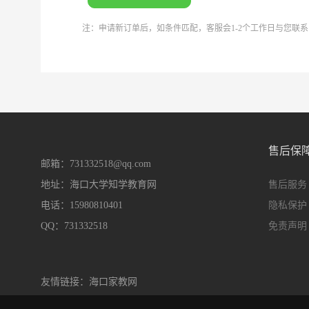
注：申请新订单后，如条件匹配，客服会1-2个工作日与您联
售后保
邮箱：731332518@qq.com
地址：海口大学知学教育网
售后服务
电话：15980810401
隐私保护
QQ：731332518
免责声明
友情链接：
海口家教网