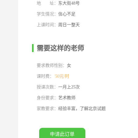
地 址：
东大街48号
学生情况：
信心不足
上课时间：
周日一整天
需要这样的老师
要求教师性别：
女
课时费：
50元/时
授课次数：
一月上25次
身份要求：
艺术教师
家教要求：
经验丰富，了解北京试题
申请此订单