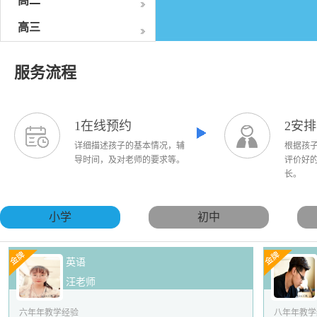
高二
高三
服务流程
1在线预约
2安
详细描述孩子的基本情况，辅
根据孩
导时间，及对老师的要求等。
评价好
长。
小学
初中
英语
汪老师
六年年教学经验
八年年教学