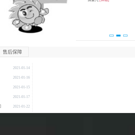
摘要九
[详细]
老师授课很有耐心，教学认真，课堂效率
立即请家教
汪教员预约王学员初三 数学,英语
高，授课内容详细，大部分都能跟着老师思
倪教员预约梅学员小学一年级 地理,数学
路学习，不懂的知识点能够剖析清楚。
客服电话：15980810401
工作人员会在第一时间与您取得联系，助您涨分~
夏**同学
初中三年级
数学
贵家教网给我推荐的数学已经上了2个月
售后保障
了，上课时老师不厌其烦的解答我提到的问
题，直到我没有疑问过关为止。下课后，有
2021-01-14
不会做的家庭作业问老师，老师总是能很快
的回我的信息，为我解答疑问。开学到现在
？
2021-01-16
刘**同学
高中二年级
数学
考了2次数学，每次都有很大进步。真的非
2021-01-15
常感谢，非常敬业，非常专业。
老师讲的很详细，教课方法也很灵活。老师
2021-01-17
讲过的知识点都能理解到位，就记得很牢
固。
问
2021-01-22
辛*强同学
高中二年级
化学