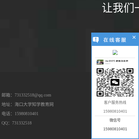
老师上课前的课件准备的很用心，上课的时
让我们
候重点明确，也能够根据我对于题目掌控的
不同情况及时增添补充整理内容，课后的辅
导也很用心，能和我及时的交流。在一道题
做完后，殷老师的及时鼓励能让我很开心，
吴**同学
高中二年级
数理化
有更多动力突击下一道题。
我的数理化的基础比较薄弱，在学校听老师
讲课进度太快跟不上。非常幸运遇到家教网
推荐的丁老师，老师讲课热情，幽默，浅显
易懂，并且非常耐心，使我的学习成绩有非
常大的进步。
售后保障
邮箱：731332518@qq.com
客户服务热线
地址：海口大学知学教育网
售后服务
15980810401
电话：15980810401
隐私保护
微信号
QQ：731332518
免责声明
15980810401