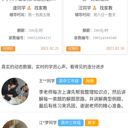
虞同学
找家教
汪同学
找家教
辅导时间：
周一到周五晚
辅导时间：
周六日一整天
酬薪：
100元/时
酬薪：
200元/时
家教编号：
190522094331
家教编号：
190524184348
2021.02.21
2021.02.16
可预约
可预约
真实的动态数据，实时的学员心声，看得见的涨分进步
王**同学
高中三年级
物理
李老师每次上课先帮我整理知识点，然后讲
解每一类题的解题思路，并讲解典型例题，
最后有练习来巩固，谢谢老师的精心准备。
江*梦同学
高中三年级
数学