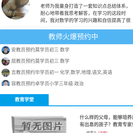
老师为我量身打造了一套知识点总结体系，
耐心地带着我思考解答，在学习的这段时
间，我对数学的学习的兴趣和自信提高了很
多，成绩自然也有了很大提高。非常感谢优
迪家教推荐的老师，非常认真负责。
教师火爆预约中
于*阳同学
初中三年级
物理
安教员预约莫学员初三 数学
老师态度和蔼，非常有耐心，讲解全面，引
导到位，关注学生，真心为学生着想。
屈教员预约莫学员初三 数学
吉教员预约毕学员初一 化学,数学,地理,语文,英语
容教员预约卓学员小学三年级 政治
江**同学
高中三年级
数学
项教员预约胥学员初一 化学
老师上门教了我六个月，我的数学终于上
教育学堂
125分了，让我找回了自信，相信我今年能
凤教员预约姓学员高一 语文
考上理想的大学。
柏教员预约董学员高三 物理
什么样的父母，能够培养
有出息的孩子？教育专家
史*倩同学
初中三年级
物理
黄教员预约姓学员小学一年级 语文
诉你