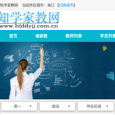
知学家教网
当前所在城市：海口 【
切换城市
】
首页
请家教
教师列表
学员列
高一
政治
所在区域