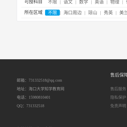
可授科目
不限
|
语文
|
数学
|
英语
|
物理
|
所在区域
不限
|
海口周边
|
琼山
|
秀英
|
美
售后保
邮箱：731332518@qq.com
地址：海口大学知学教育网
售后服务
电话：15980810401
隐私保护
QQ：731332518
免责声明