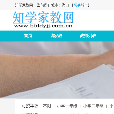
知学家教网
当前所在城市：海口 【
切换城市
】
首页
请家教
教师列表
可授年级
不限
|
小学一年级
|
小学二年级
|
小