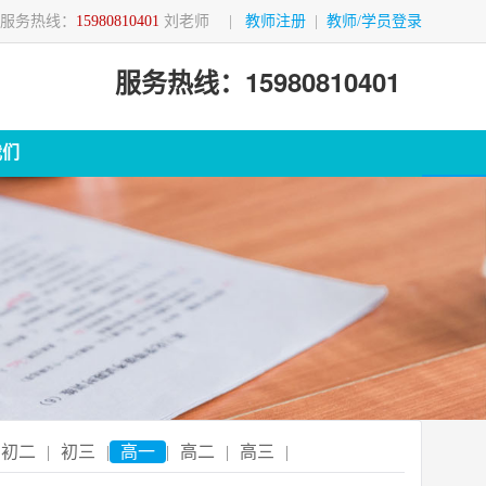
服务热线：
15980810401
刘老师
|
教师注册
|
教师/学员登录
服务热线：15980810401
我们
初二
|
初三
|
高一
|
高二
|
高三
|