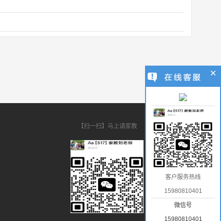
【扫一扫】马上请家教
客户服务热线
15980810401
微信号
15980810401