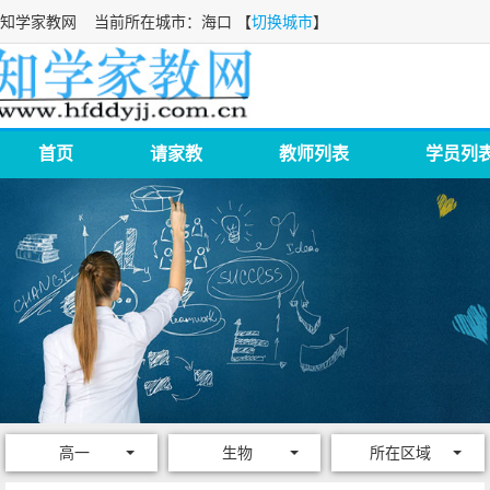
知学家教网
当前所在城市：海口 【
切换城市
】
首页
请家教
教师列表
学员列
高一
生物
所在区域