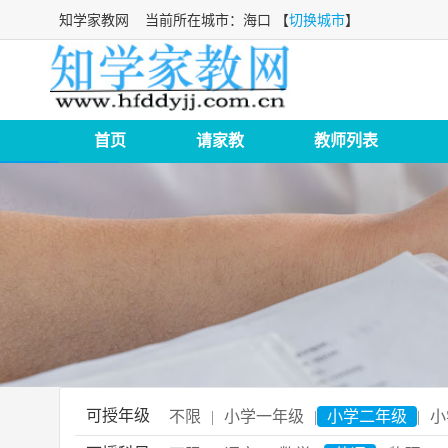
知学家教网
当前所在城市：海口 【
切换城市
】
首页
请家教
教师列表
可授年级
不限
|
小学一年级
|
小学二年级
|
小