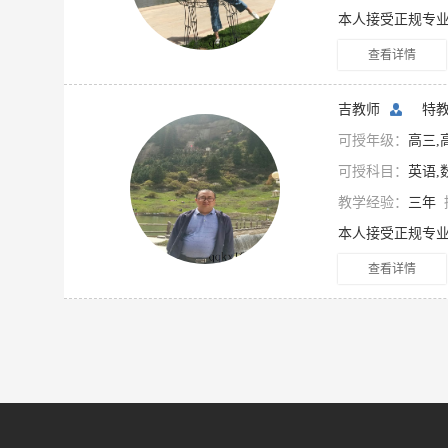
查看详情
吉教师
特
可授年级：
高三,
可授科目：
英语,
教学经验：
三年
查看详情