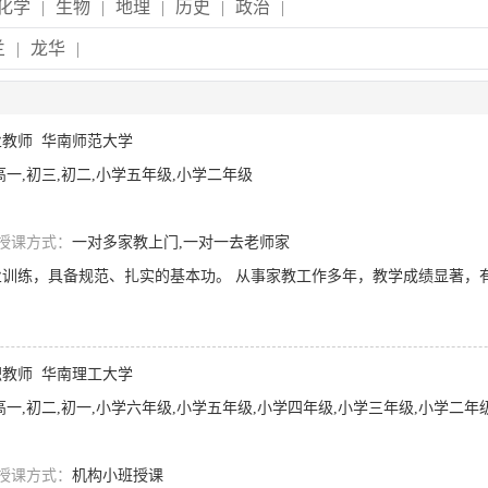
化学
|
生物
|
地理
|
历史
|
政治
|
兰
|
龙华
|
业教师
华南师范大学
高一,初三,初二,小学五年级,小学二年级
授课方式：
一对多家教上门,一对一去老师家
职教师
华南理工大学
高一,初二,初一,小学六年级,小学五年级,小学四年级,小学三年级,小学二年
授课方式：
机构小班授课