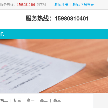
服务热线：
15980810401
刘老师
|
教师注册
|
教师/学员登录
服务热线：15980810401
我们
初二
|
初三
|
高一
|
高二
|
高三
|