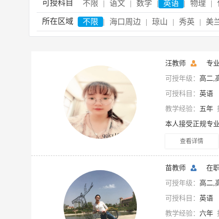
可授科目
不限
|
语文
|
数学
|
英语
|
物理
|
所在区域
不限
|
海口周边
|
琼山
|
秀英
|
美
汪教师
专
可授年级：
高二,
可授科目：
英语
教学经验：
五年
查看详情
苗教师
在
可授年级：
高二,
可授科目：
英语
教学经验：
六年