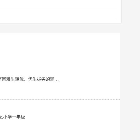
本人接受正规专业训练，具备规范、扎实的基本功。 从事家教工作多年，教学成绩显著，有困难生转优、优生拔尖的辅导方法，迅速提高学生的学习成绩，家教效果明显。热心为学生服务，为家长排忧解难。 亲和力佳，是一个很有耐心，并且脾气很好的人，但是在辅导孩子家教的时
级,小学一年级