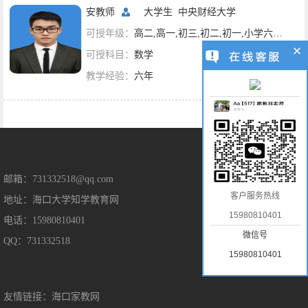
安教师
大学生
中央财经大学
可授年级：
高二,高一,初三,初二,初一,小学六年级,小学五年级,小学四年级,小学三年级,小学二年级,小学一年级
可授科目：
数学
教学经验：
六年
售后保障
邮箱：731332518@qq.com
客户服务热线
地址：海口大学知学教育网
售后服务
15980810401
电话：15980810401
隐私保护
微信号
QQ：731332518
免责声明
15980810401
友情链接：
海口家教网